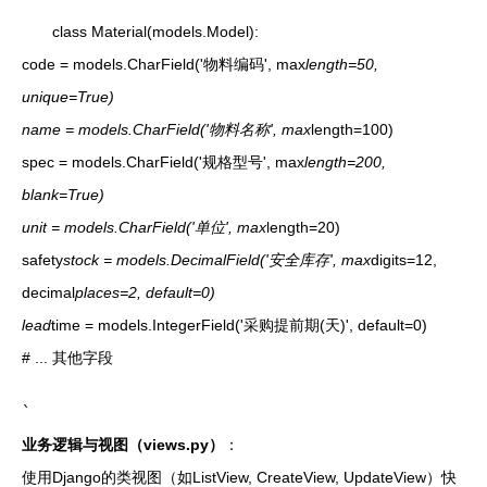
class Material(models.Model):
code = models.CharField('物料编码', max
length=50,
unique=True)
name = models.CharField('物料名称', max
length=100)
spec = models.CharField('规格型号', max
length=200,
blank=True)
unit = models.CharField('单位', max
length=20)
safety
stock = models.DecimalField('安全库存', max
digits=12,
decimal
places=2, default=0)
lead
time = models.IntegerField('采购提前期(天)', default=0)
# ... 其他字段
`
业务逻辑与视图（views.py）
：
使用Django的类视图（如ListView, CreateView, UpdateView）快